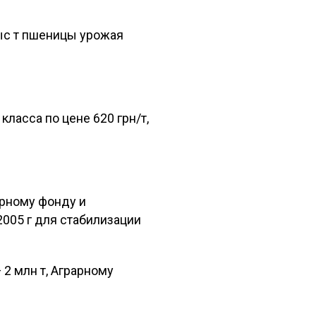
тыс т пшеницы урожая
ласса по цене 620 грн/т,
арному фонду и
005 г для стабилизации
 2 млн т, Аграрному