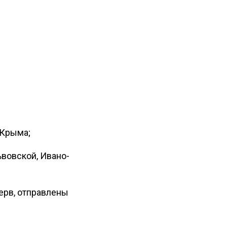
 Крыма;
ьвовской, Ивано-
ерв, отправлены