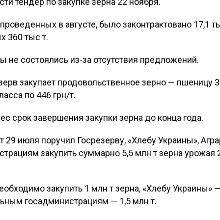
ти тендер по закупке зерна 22 ноября.
 проведенных в августе, было законтрактовано 17,1 
 360 тыс т.
 не состоялись из-за отсутствия предложений.
ерв закупает продовольственное зерно — пшеницу 3 к
класса по 446 грн/т.
ес срок завершения закупки зерна до конца года.
 29 июля поручил Госрезерву, «Хлебу Украины», Агр
трациям закупить суммарно 5,5 млн т зерна урожая 2
еобходимо закупить 1 млн т зерна, «Хлебу Украины» —
льным госадминистрациям — 1,5 млн т.