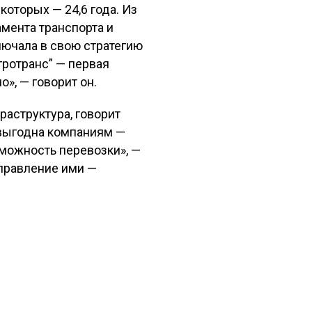
которых — 24,6 года. Из
амента транспорта и
ючала в свою стратегию
гротранс” — первая
», — говорит он.
раструктура, говорит
 выгодна компаниям —
зможность перевозки», —
управление ими —