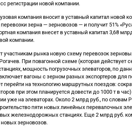
сс регистрации новой компании.
узовая компания вносит в уставный капитал новой к
перевозки зерна — зерновозов — и получит 51% «Рус
ортная компания внесет в уставный капитал 3,68 млр
вой компании.
т участникам рынка новую схему перевозок зерновы
Рогачев. При повагонной схеме (которая действует се
 станциях, мощность погрузочных элеваторов, по дан
ав включает вагоны с зерном разных экспортеров для п
т перейти на технологию маршрутных поездов: сократ
торов при этом планируется довести до 1000 т в час
и уже на элеваторах. Около 2 млрд руб., по словам Р
строительство пяти новых линейных перевалочных эл
вых железнодорожных станциях. Еще 2 млрд руб. ко
0 новых зерновозов.