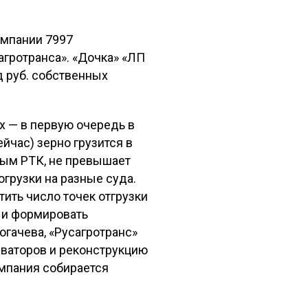
омпании 7997
агротранса». «Дочка» «ЛП
д руб. собственных
х — в первую очередь в
йчас) зерно грузится в
ным РТК, не превышает
огрузки на разные суда.
ить число точек отгрузки
) и формировать
огачева, «Русагротранс»
еваторов и реконструкцию
мпания собирается