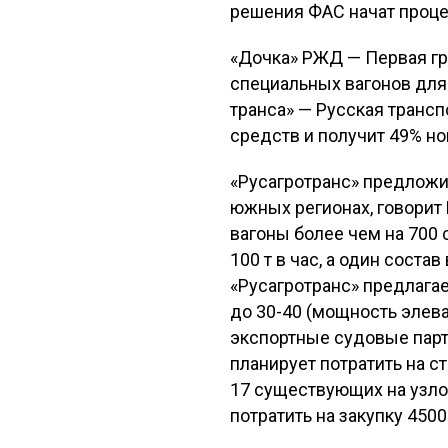
решения ФАС начат проце
«Дочка» РЖД — Первая гр
специальных вагонов для 
транса» — Русская трансп
средств и получит 49% но
«Русагротранс» предложи
южных регионах, говорит 
вагоны более чем на 700
100 т в час, а один сост
«Русагротранс» предлагае
до 30-40 (мощность элева
экспортные судовые парти
планирует потратить на 
17 существующих на узло
потратить на закупку 450