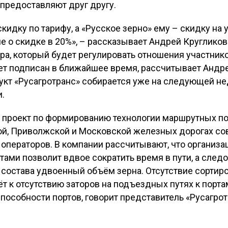
 предоставляют друг другу.
кидку по тарифу, а «Русское зерно» ему – скидку на 
о скидке в 20%», – рассказывает Андрей Кругликов
ора, который будет регулировать отношения участни
ет подписан в ближайшее время, рассчитывает Андре
укт «Русагротранс» собирается уже на следующей 
.
т проект по формированию технологии маршрутных по
ой, Приволжской и Московской железных дорогах со
 операторов. В компании рассчитывают, что организ
ами позволит вдвое сократить время в пути, а след
остава удвоенный объём зерна. Отсутствие сортиров
т к отсутствию заторов на подъездных путях к порта
особности портов, говорит представитель «Русагрот