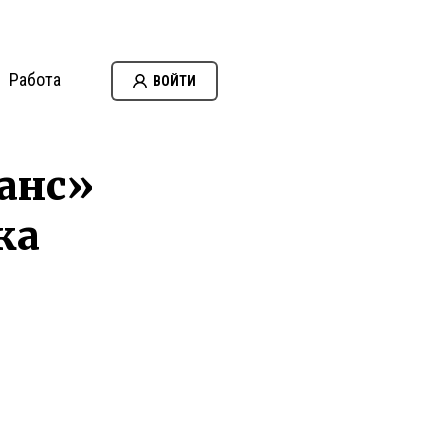
Работа
ВОЙТИ
ранс»
ка