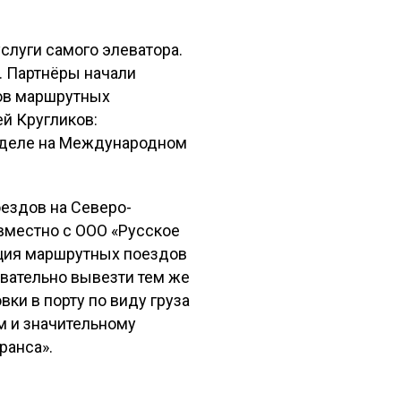
услуги самого элеватора.
. Партнёры начали
ков маршрутных
й Кругликов:
неделе на Международном
ездов на Северо-
вместно с ООО «Русское
ация маршрутных поездов
овательно вывезти тем же
ки в порту по виду груза
м и значительному
ранса».