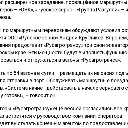
ёл расширенное заседание, посвящённое маршрутны
ёров – «ОЗК», «Русское зерно», «Группа Разгуляй» – 
оюза.
ы по маршрутным перевозкам обсуждают условия сот
ти ООО «Русское зерно» Андрей Кругликов. Впрочем,
ания предоставит «Русагротрансу» три свои элевато
арском крае. Эти мощности будут выполнять функцию 
роваться и отгружаться в вагоны «Русагротранса».
ь по 54 вагона в сутки – размещать их на своих под
ля отправки в порт. Обслуживать маршрутные поезда 
. «Система начнёт действовать в начале зернового се
 готовы», – говорит он.
торы «Русагротрансу» ещё весной согласились все к
аз встретятся с руководством компании-оператора 
будет выступать конечным агентом по предоставлению