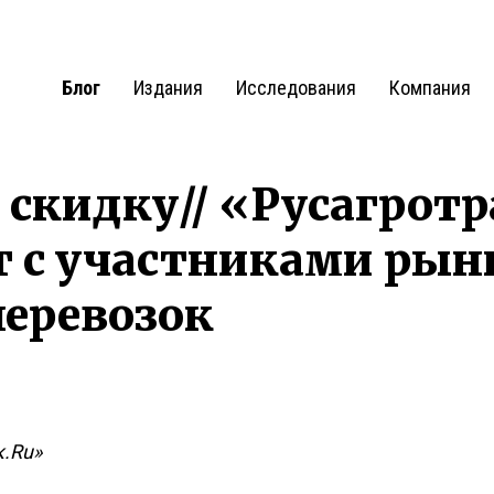
Блог
Издания
Исследования
Компания
 скидку// «Русагрот
т с участниками рын
перевозок
к.Ru»