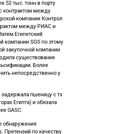
 52 тыс. тонн в порту
 с контрактом между
ерской компании Контрол
нтрактом между РИАС и
 Затем Египетский
й компании SGS по этому
кой закупочной компании
вердила существование
льсификации. Более
чить непосредственно у
 задержала пшеницу с тх
рах Египта) и обязала
нее GASC.
не обнаружения
. Претензий по качеству