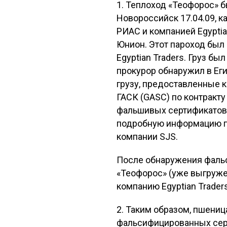
1. Теплоход «Теофорос» б
Новороссийск 17.04.09, 
РИАС и компанией Egypti
Юнион. Этот пароход был
Egyptian Traders. Груз бы
прокурор обнаружил в Ег
грузу, предоставленные к
ГАСК (GASC) по контракту
фальшивых сертификатов,
подробную информацию п
компании SJS.
После обнаружения фальс
«Теофорос» (уже выгруже
компанию Egyptian Trader
2. Таким образом, пшени
фальсифицированных серти