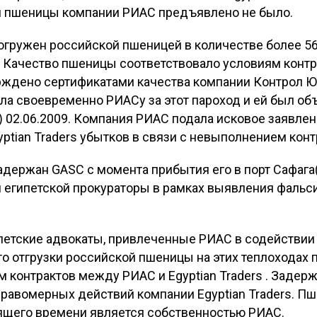
й пшеницы компании РИАС предъявлено не было.
погружен российской пшеницей в количестве более 56 
. Качество пшеницы соответствовало условиям конт
верждено сертификатами качества компании Контрол 
тила своевременно РИАСу за этот пароход и ей был о
) 02.06.2009. Компания РИАС подала исковое заявлен
ptian Traders убытков в связи с невыполнением конт
задержан GASC с момента прибытия его в порт Сафага(Е
 египетской прокураторы в рамках выявления фаль
ипетские адвокаты, привлеченные РИАС в содействии 
то отгрузки российской пшеницы на этих теплоходах
 контрактов между РИАС и Egyptian Traders . Задерж
равомерных действий компании Egyptian Traders. Пш
тоящего времени является собственностью РИАС.