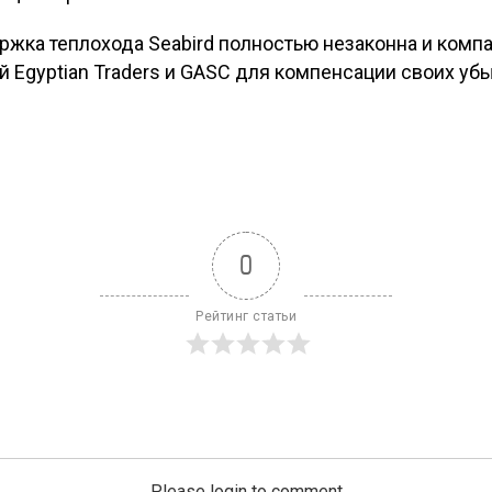
жка теплохода Seabird полностью незаконна и ком
 Egyptian Traders и GASC для компенсации своих убы
0
Рейтинг статьи
Please login to comment