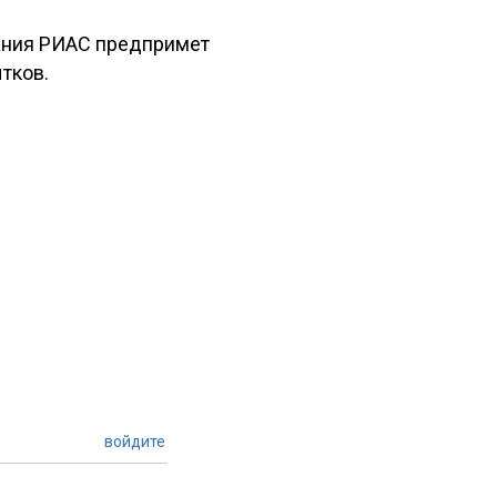
пания РИАС предпримет
тков.
войдите