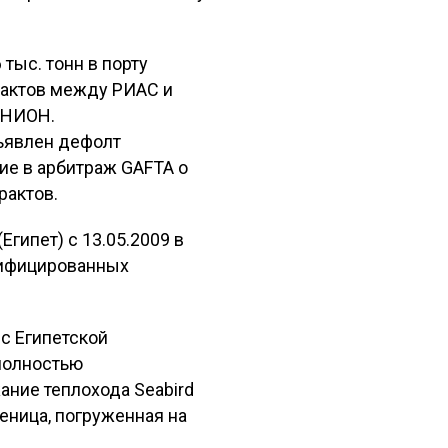
тыс. тонн в порту
рактов между РИАС и
ЮНИОН.
бъявлен дефолт
ие в арбитраж GAFTA о
рактов.
гипет) с 13.05.2009 в
сифицированных
с Египетской
 полностью
ание теплохода Seabird
еница, погруженная на