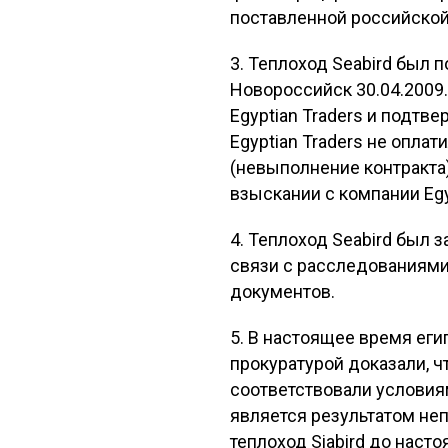
поставленной российско
3. Теплоход Seabird был 
Новороссийск 30.04.2009
Egyptian Traders и подт
Egyptian Traders не опла
(невыполнение контракта
взыскании с компании Egy
4. Теплоход Seabird был 
связи с расследованиями
документов.
5. В настоящее время ег
прокуратурой доказали, ч
соответствовали условиям
является результатом неп
теплоход Siabird до нас