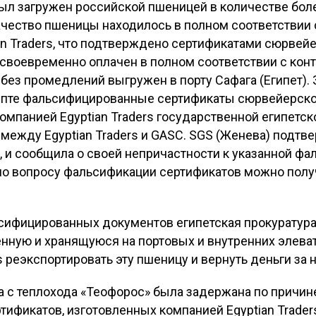
ыл загружен российской пшеницей в количестве более
качество пшеницы находилось в полном соответствии
an Traders, что подтверждено сертификатами сюрвей
 своевременно оплачен в полном соответствии с ко
л без промедлений выгружен в порту Сафага (Египет).
ипте фальсифицированные сертификаты сюрвейерско
омпанией Egyptian Traders государственной египетс
 между Egyptian Traders и GASC. SGS (Женева) подт
 и сообщила о своей непричастности к указанной фа
о вопросу фальсификации сертификатов можно полу
ифицированных документов египетская прокуратура
нную и хранящуюся на портовых и внутренних элевато
s реэкспортировать эту пшеницу и вернуть деньги за 
ца с теплохода «Теофорос» была задержана по причи
фикатов, изготовленных компанией Egyptian Traders