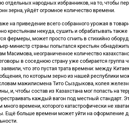
ю отдельных народных избранников, на то, чтобы пе
онн зерна, уйдёт огромное количество времени.
даже на приведение всего собранного урожая в това
но крестьянам некуда, сушить и обрабатывать также 
ются фермеры, может просто сгнить в стихийно обору
ьер-министр страны попытался крестьян обнадёжить 
ам Масимова, неограниченное количество казахстанс
реговоры в соседнюю страну уже собирается группа 
заявили, что это пустая трата времени: между Китае
ообщения, по которым зерно из нашей республики мо
 словам мажилисмена Тито Сыздыкова, колея железн
ны, и, чтобы состав из Казахстана мог попасть на те
ерестраивать каждый вагон под местный стандарт. Эт
м много времени, которого катастрофически не хватает
. Ещё больше времени может уйти на оформление д
ьности.