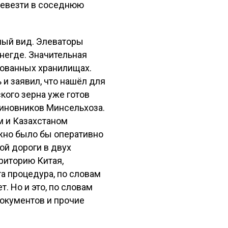
ревезти в соседнюю
рный вид. Элеваторы
негде. Значительная
дованных хранилищах.
и заявил, что нашёл для
кого зерна уже готов
чиновников Минсельхоза.
м и Казахстаном
жно было бы оперативно
ой дороги в двух
рриторию Китая,
а процедура, по словам
. Но и это, по словам
окументов и прочие