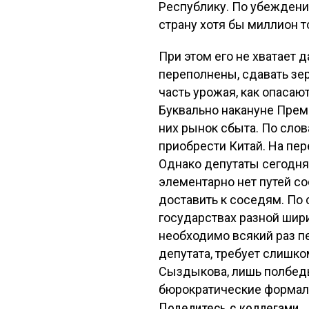
Республику. По убеждени
страну хотя бы миллион т
При этом его не хватает 
переполнены, сдавать зер
часть урожая, как опаса
Буквально накануне Прем
них рынок сбыта. По слов
приобрести Китай. На пе
Однако депутаты сегодня 
элементарно нет путей с
доставить к соседям. По
государствах разной шири
необходимо всякий раз п
депутата, требует слишко
Сыздыкова, лишь полбеды
бюрократические формал
Поделитесь с коллегами