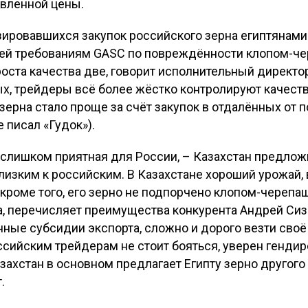
явленной цены.
зировавшихся закупок российского зерна египтянам
й требованиям GASC по повреждённости клопом-чер
роста качества две, говорит исполнительный директ
х, трейдеры всё более жёстко контролируют качество
ерна стало проще за счёт закупок в отдалённых от по
 писал «Гудок»).
 слишком приятная для России, – Казахстан предложи
близким к российским. В Казахстане хороший урожай
, кроме того, его зерно не подпорчено клопом-черепа
а, перечисляет преимущества конкурента Андрей Сиз
ные субсидии экспорта, сложно и дорого везти своё
оссийским трейдерам не стоит бояться, уверен генди
ахстан в основном предлагает Египту зерно другого 
.