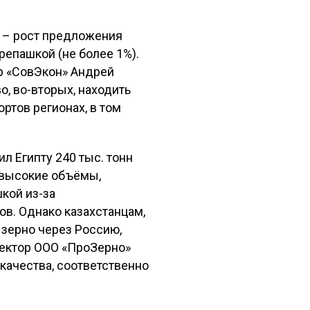
и – рост предложения
епашкой (не более 1%).
ор «СовЭкон» Андрей
, во-вторых, находить
ртов регионах, в том
л Египту 240 тыс. тонн
, высокие объёмы,
шкой из-за
ов. Однако казахстанцам,
 зерно через Россию,
ректор ООО «ПроЗерно»
качества, соответственно