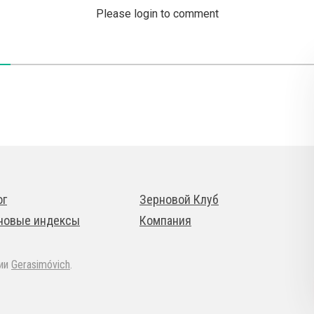
Please login to comment
ог
Зерновой Клуб
новые индексы
Компания
дии
Gerasimóvich
.