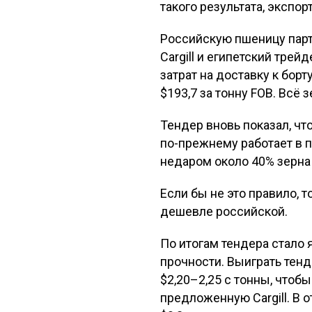
такого результата, экспо
Российскую пшеницу партия
Cargill и египетский трей
затрат на доставку к бор
$193,7 за тонну FOB. Всё
Тендер вновь показал, чт
по-прежнему работает в п
недаром около 40% зерн
Если бы не это правило, 
дешевле российской.
По итогам тендера стало 
прочности. Выиграть тенд
$2,20–2,25 с тонны, чтоб
предложенную Cargill. В 