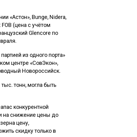
ии «Астон», Bunge, Nidera,
х FOB (цена с учётом
ранцузский Glencore по
евраля.
 партией из одного порта»
ском центре «СовЭкон»,
оводный Новороссийск.
тыс. тонн, могла быть
запас конкурентной
ли на снижение цены до
зерна цену,
ожить скидку только в