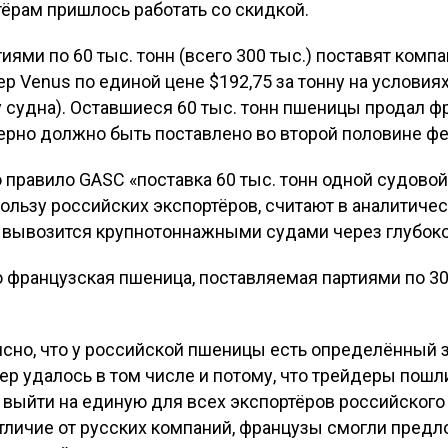
ртёрам пришлось работать со скидкой.
ми по 60 тыс. тонн (всего 300 тыс.) поставят компан
дер Venus по единой цене $192,75 за тонну на условия
ту судна). Оставшиеся 60 тыс. тонн пшеницы продал ф
 зерно должно быть поставлено во второй половине ф
о правило GASC «поставка 60 тыс. тонн одной судовой
ользу российских экспортёров, считают в аналитиче
а вывозится крупнотоннажными судами через глубок
то французская пшеница, поставляемая партиями по 30 
ясно, что у российской пшеницы есть определённый 
ер удалось в том числе и потому, что трейдеры пош
ы выйти на единую для всех экспортёров российского 
отличие от русских компаний, французы смогли предл