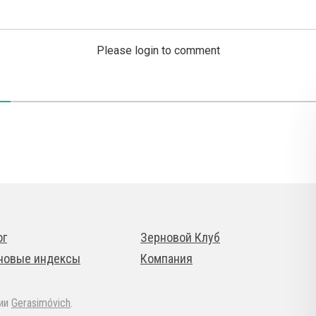
Please login to comment
ог
Зерновой Клуб
новые индексы
Компания
дии
Gerasimóvich
.