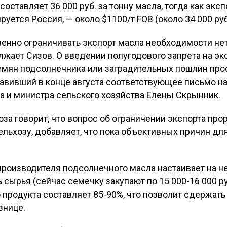
составляет 36 000 руб. за тонну масла, тогда как экс
руется Россия, — около $1100/т FOB (около 34 000 руб
венно ограничивать экспорт масла необходимости нет
жает Сизов. О введении полугодового запрета на эк
емян подсолнечника или заградительных пошлин пр
авивший в конце августа соответствующее письмо на
а и министра сельского хозяйства Елены Скрынник.
а говорит, что вопрос об ограничении экспорта про
ельхозу, добавляет, что пока объективных причин для
производителя подсолнечного масла настаивает на не
сырья (сейчас семечку закупают по 15 000-16 000 руб
продукта составляет 85-90%, что позволит сдержать 
знице.