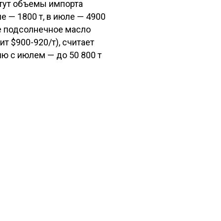
стут объемы импорта
е — 1800 т, в июле — 4900
ое подсолнечное масло
т $900-920/т), считает
ю с июлем — до 50 800 т