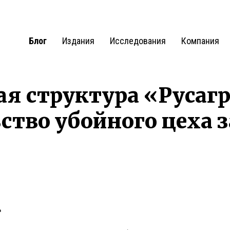
Блог
Издания
Исследования
Компания
я структура «Русагр
ство убойного цеха з
0
»