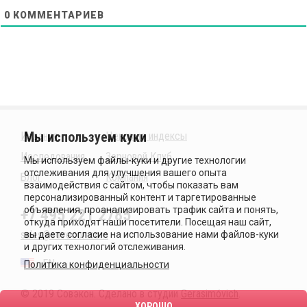
0
КОММЕНТАРИЕВ
Издания
Ценовые индексы
Исследования
Зерновой Клуб
Блог
Компания
+7 495 221 2785
sales@sovecon.com
EN
Политика конфиденциальности
© 2019 Совэкон. Сделано в студии
Gerasimóvich
.