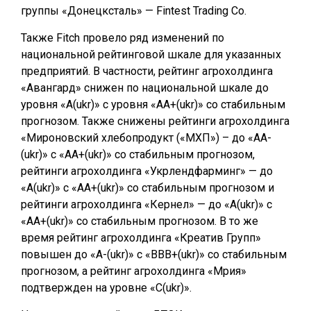
группы «Донецксталь» — Fintest Trading Co.
Также Fitch провело ряд изменений по
национальной рейтинговой шкале для указанных
предприятий. В частности, рейтинг агрохолдинга
«Авангард» снижен по национальной шкале до
уровня «A(ukr)» с уровня «AA+(ukr)» со стабильным
прогнозом. Также снижены рейтинги агрохолдинга
«Мироновский хлебопродукт («МХП») – до «AA-
(ukr)» с «AA+(ukr)» со стабильным прогнозом,
рейтинги агрохолдинга «Укрлендфарминг» — до
«A(ukr)» с «AA+(ukr)» со стабильным прогнозом и
рейтинги агрохолдинга «Кернел» — до «A(ukr)» с
«AA+(ukr)» со стабильным прогнозом. В то же
время рейтинг агрохолдинга «Креатив Групп»
повышен до «A-(ukr)» с «BBB+(ukr)» со стабильным
прогнозом, а рейтинг агрохолдинга «Мрия»
подтвержден на уровне «C(ukr)».