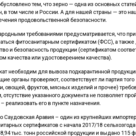
обусловлено тем, что зерно — одна из основных стате
 в том числе и России. А для нашей страны — это на
ечения продовольственной безопасности.
ародными требованиями предусматривается, что при 
ться фитосанитарным сертификатом (ФСС), а также
о и безопасность продукции (сертификатом соответ
ом качества или удостоверением качества).
ат необходим для вывоза подкарантинной продукци
е органы проверяют, соответствует ли партия того и
и, овощей, фруктов, мясных изделий и прочее) треб
, отсутствие указанного документа не позволяет пр
т – реализовать его в пункте назначения.
во Саудовская Аравия – один из крупнейших импорте
тарных сертификатов с начала 2017/18 сельхозгода н
28,94 тыс. тонн российской продукции и выдано 115 