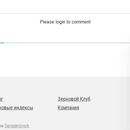
Please login to comment
ог
Зерновой Клуб
новые индексы
Компания
дии
Gerasimóvich
.