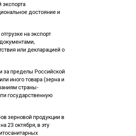
й экспорта
циональное достояние и
отгрузке на экспорт
 документами,
ствия или декларацией о
и за пределы Российской
ли иного товара (зерна и
ованиям страны-
ойти государственную
ров зерновой продукции в
а 23 октября, в эту
фитосанитарных