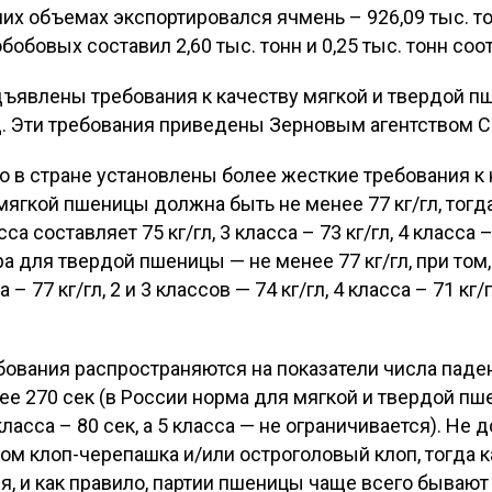
их объемах экспортировался ячмень – 926,09 тыс. т
обобовых составил 2,60 тыс. тонн и 0,25 тыс. тонн соо
ъявлены требования к качеству мягкой и твердой п
 Эти требования приведены Зерновым агентством С
то в стране установлены более жесткие требования 
 мягкой пшеницы должна быть не менее 77 кг/гл, тогд
а составляет 75 кг/гл, 3 класса – 73 кг/гл, 4 класса –
ра для твердой пшеницы — не менее 77 кг/гл, при том,
 77 кг/гл, 2 и 3 классов — 74 кг/гл, 4 класса – 71 кг/г
бования распространяются на показатели числа паде
е 270 сек (в России норма для мягкой и твердой пше
 класса – 80 сек, а 5 класса — не ограничивается). Не
м клоп-черепашка и/или остроголовый клоп, тогда к
я, и как правило, партии пшеницы чаще всего бывают