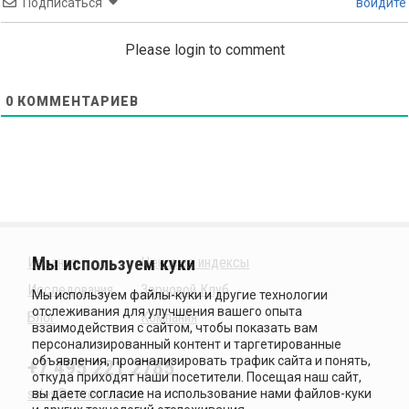
Подписаться
войдите
Please login to comment
0
КОММЕНТАРИЕВ
Издания
Ценовые индексы
Исследования
Зерновой Клуб
Блог
Компания
+7 495 221 2785
sales@sovecon.com