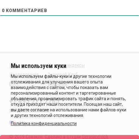
0
КОММЕНТАРИЕВ
Издания
Ценовые индексы
Исследования
Зерновой Клуб
Блог
Компания
+7 495 221 2785
sales@sovecon.com
EN
Политика конфиденциальности
© 2019 Совэкон. Сделано в студии
Gerasimóvich
.