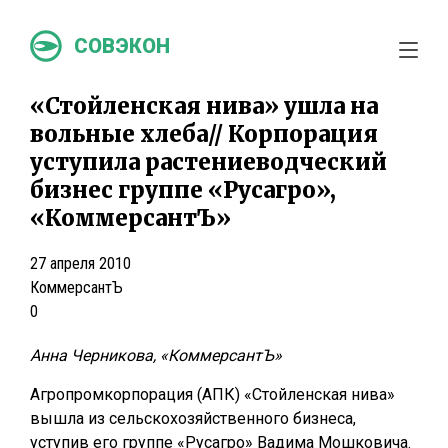
СОВЭКОН
«Стойленская нива» ушла на
вольные хлеба// Корпорация
уступила растениеводческий
бизнес группе «Русагро»,
«КоммерсантЪ»
27 апреля 2010
КоммерсантЪ
0
Анна Черникова, «КоммерсантЪ»
Агропромкорпорация (АПК) «Стойленская нива»
вышла из сельскохозяйственного бизнеса,
уступив его группе «Русагро» Вадима Мошковича.