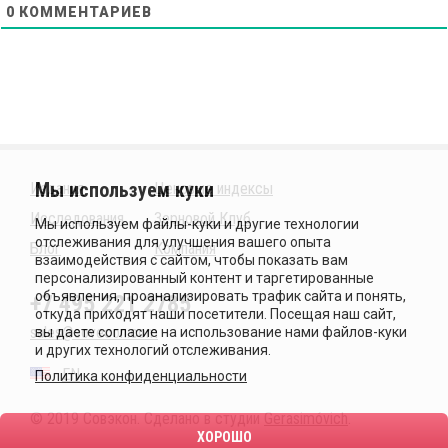
0
КОММЕНТАРИЕВ
Издания
Ценовые индексы
Исследования
Зерновой Клуб
Блог
Компания
+7 495 221 2785
sales@sovecon.com
EN
Политика конфиденциальности
© 2019 Совэкон. Сделано в студии
Gerasimóvich
.