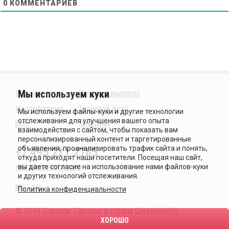
0
КОММЕНТАРИЕВ
Издания
Ценовые индексы
Исследования
Зерновой Клуб
Блог
Компания
+7 495 221 2785
sales@sovecon.com
EN
Политика конфиденциальности
© 2019 Совэкон. Сделано в студии
Gerasimóvich
.