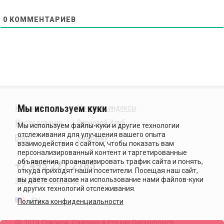
0
КОММЕНТАРИЕВ
Издания
Ценовые индексы
Исследования
Зерновой Клуб
Блог
Компания
+7 495 221 2785
sales@sovecon.com
EN
Политика конфиденциальности
© 2019 Совэкон. Сделано в студии
Gerasimóvich
.