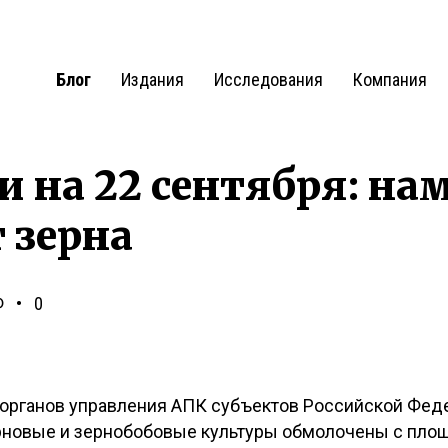
Блог
Издания
Исследования
Компания
и на 22 сентября: на
т зерна
Ф
0
органов управления АПК субъектов Российской Феде
рновые и зернобобовые культуры обмолочены с площа