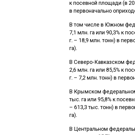
к посевной площади (в 2013
в первоначально оприходов
В том числе в Южном фе
7,1 млн. га или 90,3% к по
г. – 18,9 млн. тонн) в пер
га).
В Северо-Кавказском фе
2,6 млн. га или 85,5% к по
г. – 7,2 млн. тонн) в перв
В Крымском федеральном
тыс. га или 95,8% к посевн
– 613,3 тыс. тонн) в перв
га).
В Центральном федеральн