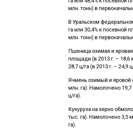
га или 48,4% к посевной пл
млн. тонн) в первоначальн
В Уральском федеральном
га или 30,4% к посевной пл
млн. тонн) в первоначальн
Пшеница озимая и яровая 
площади (в 2013 г. – 18,6 
28,7 ц/га (в 2013 г. – 24,9 ц
Ячмень озимый и яровой о
млн. га). Намолочено 19,7 м
ц/га).
Кукуруза на зерно обмолоч
тыс. га). Намолочено 3,5 мл
га).