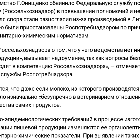
мство Г.Онищенко обвинило Федеральную службу по
у (Россельхознадзор) в превышении полномочий и н
ля спора стали разногласия из-за производимой в Ли
ию были приостановлены Роспотребнадзором по прич
анитарно-химическим нормативам.
оссельхознадзора о том, что у «его ведомства нет 
одукции», вызывает недоумение, так как вопросы бе
одят в компетенцию Россельхознадзора», — отмечае
-службы Роспотребнадзора.
ся, что даже если молоко, из которого производятся 
о изначально «безупречно в ветеринарном отношении
ества самих продуктов.
о-эпидемиологических требований в процессе изгото
зации пищевой продукции изменяются ее органолепт
итарно-химические показатели. При выявлении таки