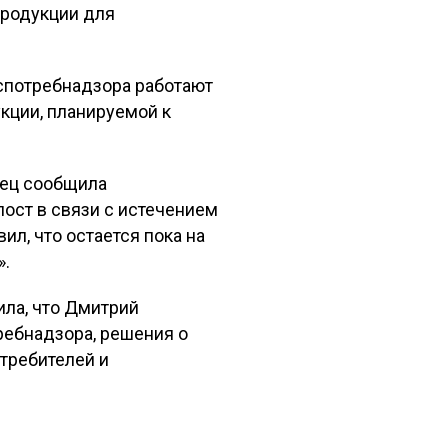
продукции для
оспотребнадзора работают
кции, планируемой к
дец сообщила
ост в связи с истечением
ил, что остается пока на
».
ила, что Дмитрий
ребнадзора, решения о
требителей и