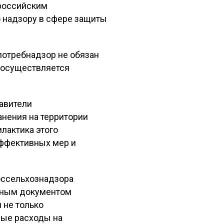
 российским
о надзору в сфере защиты
потребнадзор не обязан
 осуществляется
тавители
анения на территории
лактика этого
эффективных мер и
оссельхознадзора
иным документом
 не только
ные расходы на