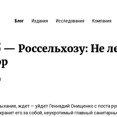
Блог
Издания
Исследования
Компания
 — Россельхозу: Не ле
ор
0
дыхание, ждет — уйдет Геннадий Онищенко с поста р
ранит его за собой, неукротимый главный санитарны