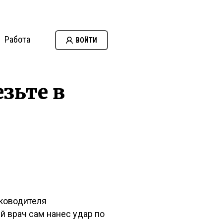
Работа
ВОЙТИ
зьте в
уководителя
й врач сам нанес удар по