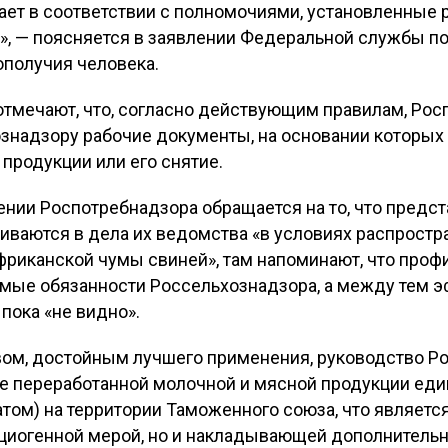
ет в соответствии с полномочиями, установленные
», — поясняется в заявлении Федеральной службы п
ополучия человека.
 отмечают, что, согласно действующим правилам, Рос
знадзору рабочие документы, на основании которых
 продукции или его снятие.
ении Роспотребнадзора обращается на то, что предс
ваются в дела их ведомства «в условиях распростр
риканской чумы свиней», там напоминают, что профи
ямые обязанности Россельхознадзора, а между тем 
 пока «не видно».
твом, достойным лучшего применения, руководство Р
е переработанной молочной и мясной продукции ед
ом) на территории Таможенного союза, что является
циогенной мерой, но и накладывающей дополнитель