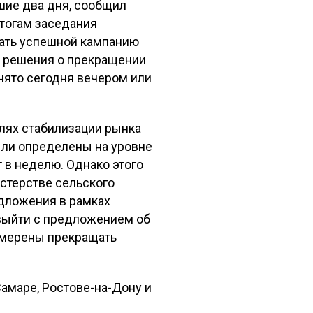
шие два дня, сообщил
итогам заседания
тать успешной кампанию
тя решения о прекращении
инято сегодня вечером или
лях стабилизации рынка
ыли определены на уровне
т в неделю. Однако этого
стерстве сельского
едложения в рамках
 выйти с предложением об
намерены прекращать
Самаре, Ростове-на-Дону и