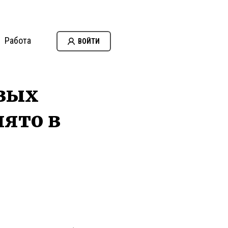
Работа
ВОЙТИ
овых
ято в