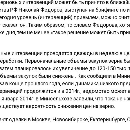
ерновых интервенций может быть принято в ближай
ства РФ Николай Федоров, выступая на брифинге по 
Сегодня уровень (интервенций) приемлем, можно счи
 сказал он. Таким образом, по словам Федорова, хо
ке дня, тем не менее «такое решение может быть пр
ные интервенции проводятся дважды в неделю в це
ереработки. Первоначальные объемы закупок зерна б
 затем планировалось их увеличение до 120-150 тыс. 
 объемы закупок были снижены. Как сообщили в Мини
Ф в конце прошлого года, если динамика низкого пр
ервенций продолжится и в 2014г., ведомство может
 января 2014г. в Минсельхозе заявили, что пока не 
уществует вероятность снижения цен на зерно.
ют сделки в Москве, Новосибирске, Екатеринбурге, 