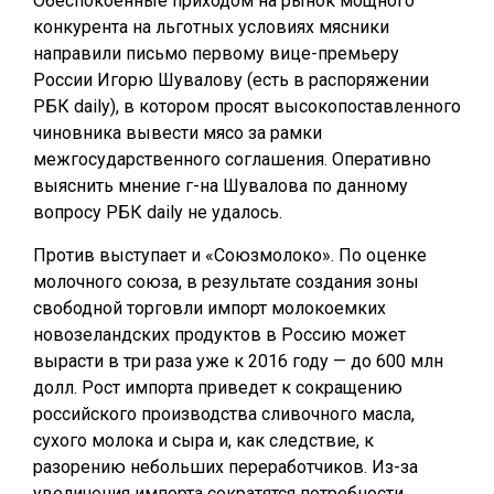
Обеспокоенные приходом на рынок мощного
конкурента на льготных условиях мясники
направили письмо первому вице-премьеру
России Игорю Шувалову (есть в распоряжении
РБК daily), в котором просят высокопоставленного
чиновника вывести мясо за рамки
межгосударственного соглашения. Оперативно
выяснить мнение г-на Шувалова по данному
вопросу РБК daily не удалось.
Против выступает и «Союзмолоко». По оценке
молочного союза, в результате создания зоны
свободной торговли импорт молокоемких
новозеландских продуктов в Россию может
вырасти в три раза уже к 2016 году — до 600 млн
долл. Рост импорта приведет к сокращению
российского производства сливочного масла,
сухого молока и сыра и, как следствие, к
разорению небольших переработчиков. Из-за
увеличения импорта сократятся потребности