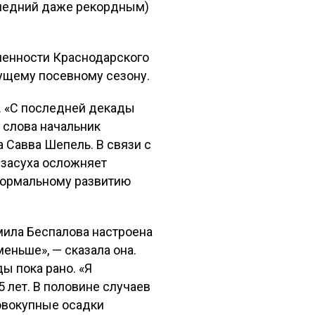
следний даже рекордным)
ленности Краснодарского
дущему посевному сезону.
я. «С последней декады
 слова начальник
 Савва Шепель. В связи с
, засуха осложняет
 нормальному развитию
ила Беспалова настроена
еньше», — сказала она.
ы пока рано. «Я
 лет. В половине случаев
овокупные осадки