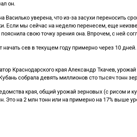
ал он.
 Василько уверена, что из-за засухи переносить сро
ки. Если мы сейчас на неделю перенесем, еще неизв
 пояснила свою точку зрения она. Впрочем, с ней сог
т начать сев в текущем году примерно через 10 дней
атор Краснодарского края Александр Ткачев, урожай 
убань собрала девять миллионов сто тысяч тонн зерн
едомства края, общий урожай зерновых (с рисом и кук
нн. Это на 2 млн тонн или на примерно на 17% выше у