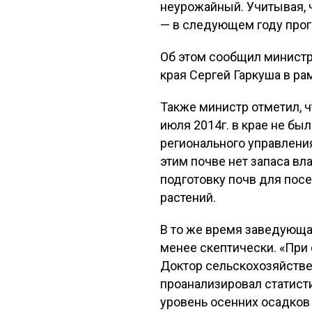
неурожайный. Учитывая, 
— в следующем году прог
Об этом сообщил минист
края Сергей Гаркуша в ра
Также министр отметил, ч
июля 2014г. в крае не бы
регионального управления
этим почве нет запаса вл
подготовку почв для посе
растений.
В то же время заведующ
менее скептически. «При 
Доктор сельскохозяйствен
проанализировал статисти
уровень осенних осадков