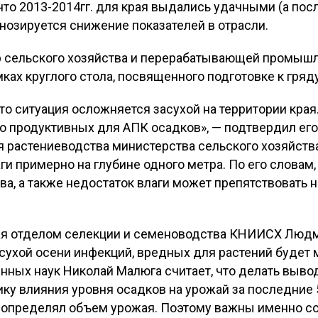
что 2013-2014гг. для края выдались удачными (а по
нозируется снижение показателей в отрасли.
р сельского хозяйства и перерабатывающей промыш
мках круглого стола, посвященного подготовке к гря
то ситуация осложняется засухой на территории кра
ло продуктивных для АПК осадков», — подтвердил его
 растениеводства министерства сельского хозяйства
аги примерно на глубине одного метра. По его словам
ва, а также недостаток влаги может препятствовать
ая отделом селекции и семеноводства КНИИСХ Людм
сухой осени инфекций, вредных для растений будет м
ных наук Николай Малюга считает, что делать вывод
ку влияния уровня осадков на урожай за последние 5
 определял объем урожая. Поэтому важны именно с