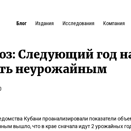
Блог
Издания
Исследования
Компания
з: Следующий год н
ть неурожайным
0
едомства Кубани проанализировали показатели объем
нным вышло, что в крае сначала идут 2 урожайных год