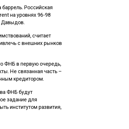
а баррель. Российская
rent на уровнях 96-98
с Давыдов.
имствований, считает
привлечь с внешних рынков
то ФНБ в первую очередь,
кты. Не связанная часть –
очным кредитором.
тва ФНБ будут
ное задание для
ыть институтом развития,