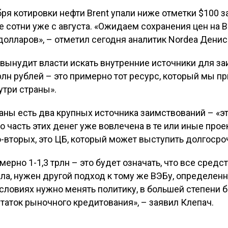
ря котировки нефти Brent упали ниже отметки $100 з
е сотни уже с августа. «Ожидаем сохранения цен на B
 долларов», – отметил сегодня аналитик Nordea Дени
ынудит власти искать внутренние источники для за
трлн рублей – это примерно тот ресурс, который мы 
утри страны».
раны есть два крупных источника заимствований – «э
но часть этих денег уже вовлечена в те или иные прое
Во-вторых, это ЦБ, который может выступить долгоср
ерно 1-1,3 трлн – это будет означать, что все средс
ла, нужен другой подход к тому же ВЭБу, определен
условиях нужно менять политику, в большей степени б
таток рыночного кредитования», – заявил Клепач.