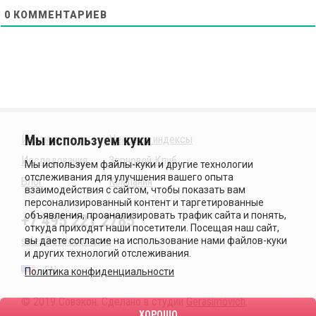
0
КОММЕНТАРИЕВ
Издания
Ценовые индексы
Исследования
Зерновой Клуб
Блог
Компания
+7 495 221 2785
sales@sovecon.com
EN
Политика конфиденциальности
© 2019 Совэкон. Сделано в студии
Gerasimóvich
.