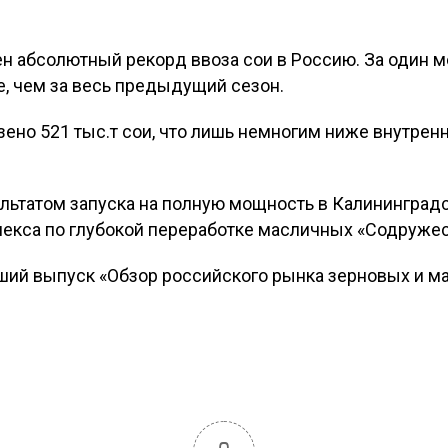
ен абсолютный рекорд ввоза сои в Россию. За один м
е, чем за весь предыдущий сезон.
зено 521 тыс.т сои, что лишь немногим ниже внутрен
ультатом запуска на полную мощность в Калининград
екса по глубокой переработке масличных «Содружес
ший выпуск «Обзор российского рынка зерновых и м