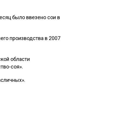
есяц было ввезено сои в
него производства в 2007
ской области
тво-соя».
асличных».