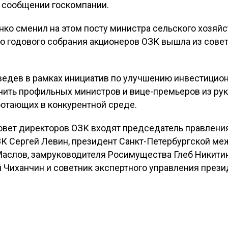
в сообщении госкомпании.
нко сменил на этом посту министра сельского хозяйс
ю годового собрания акционеров ОЗК вышла из сове
дев в рамках инициатив по улучшению инвестицион
чить профильных министров и вице-премьеров из ру
ботающих в конкурентной среде.
овет директоров ОЗК входят председатель правлени
ЗК Сергей Левин, президент Санкт-Петербургской ме
аслов, замруководителя Росимущества Глеб Никитин
Чиханчин и советник экспертного управления прези