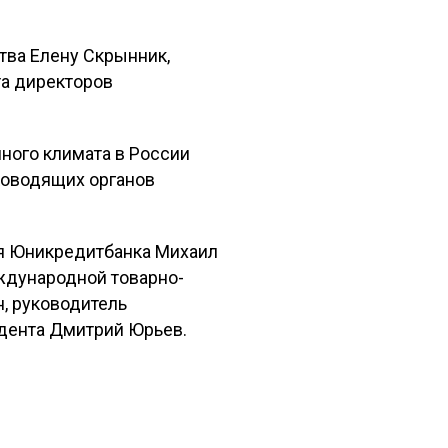
тва Елену Скрынник,
та директоров
ного климата в России
ководящих органов
я Юникредитбанка Михаил
ждународной товарно-
, руководитель
дента Дмитрий Юрьев.