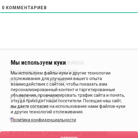
0
КОММЕНТАРИЕВ
Издания
Ценовые индексы
Исследования
Зерновой Клуб
Блог
Компания
+7 495 221 2785
sales@sovecon.com
EN
Политика конфиденциальности
© 2019 Совэкон. Сделано в студии
Gerasimóvich
.