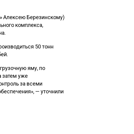
а» Алексею Березинскому)
ьного комплекса,
на.
роизводиться 50 тонн
бей.
грузочную яму, по
а затем уже
онтроль за всеми
беспечения», — уточнили