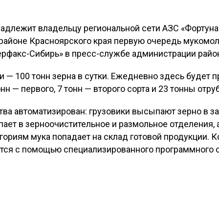
надлежит владельцу региональной сети АЗС «Фортун
айоне Красноярского края первую очередь мукомол
ерфакс-Сибирь» в пресс-службе администрации райо
 — 100 тонн зерна в сутки. Ежедневно здесь будет п
нн — первого, 7 тонн — второго сорта и 23 тонны отру
ва автоматизирован: грузовики высыпают зерно в за
ает в зерноочистительное и размольное отделения, 
гориям мука попадает на склад готовой продукции. К
ся с помощью специализированного программного о