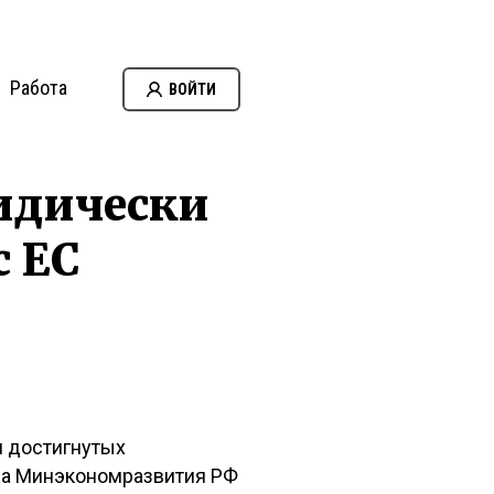
Работа
ВОЙТИ
идически
с ЕС
я достигнутых
ава Минэкономразвития РФ