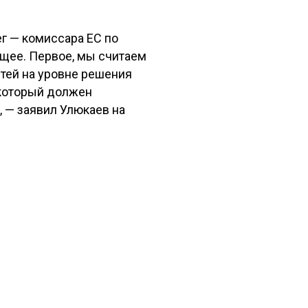
ег — комиссара ЕС по
ющее. Первое, мы считаем
ей на уровне решения
 который должен
 — заявил Улюкаев на