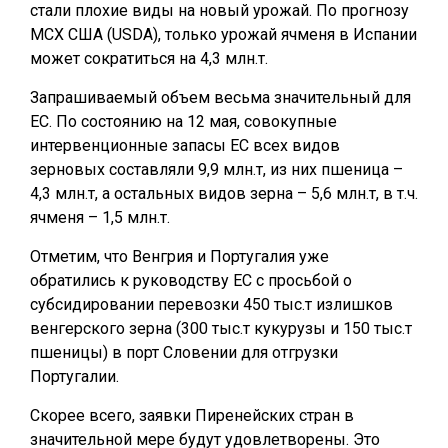
стали плохие виды на новый урожай. По прогнозу
МСХ США (USDA), только урожай ячменя в Испании
может сократиться на 4,3 млн.т.
Запрашиваемый объем весьма значительный для
ЕС. По состоянию на 12 мая, совокупные
интервенционные запасы ЕС всех видов
зерновых составляли 9,9 млн.т, из них пшеница –
4,3 млн.т, а остальных видов зерна – 5,6 млн.т, в т.ч.
ячменя – 1,5 млн.т.
Отметим, что Венгрия и Португалия уже
обратились к руководству ЕС с просьбой о
субсидировании перевозки 450 тыс.т излишков
венгерского зерна (300 тыс.т кукурузы и 150 тыс.т
пшеницы) в порт Словении для отгрузки
Португалии.
Скорее всего, заявки Пиренейских стран в
значительной мере будут удовлетворены. Это