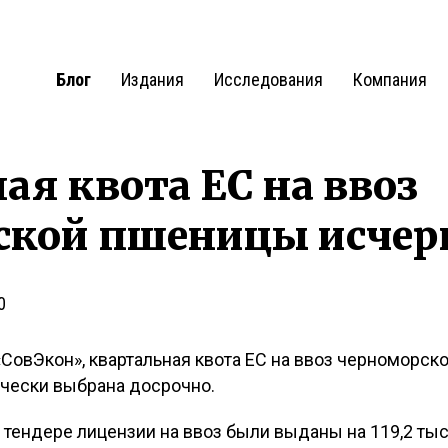
Блог
Издания
Исследования
Компания
ая квота ЕС на ввоз
ской пшеницы исчер
0
СовЭкон», квартальная квота ЕС на ввоз черноморск
ически выбрана досрочно.
ендере лицензии на ввоз были выданы на 119,2 тыс.т