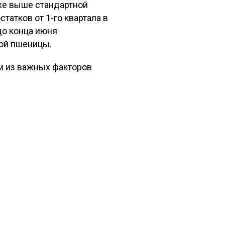
уже выше стандартной
татков от 1-го квартала в
 до конца июня
кой пшеницы.
м из важных факторов