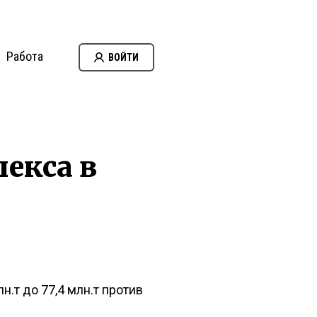
Работа
ВОЙТИ
екса в
.т до 77,4 млн.т против