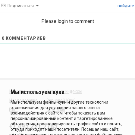
Подписаться
войдите
Please login to comment
0
КОММЕНТАРИЕВ
Издания
Ценовые индексы
Исследования
Зерновой Клуб
Блог
Компания
+7 495 221 2785
sales@sovecon.com