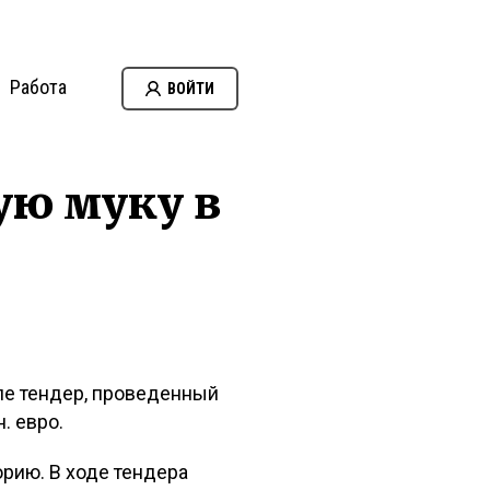
Работа
ВОЙТИ
ую муку в
еле тендер, проведенный
. евро.
рию. В ходе тендера