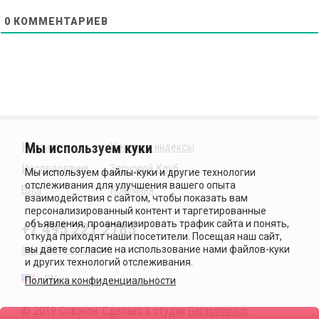
0
КОММЕНТАРИЕВ
Издания
Ценовые индексы
Исследования
Зерновой Клуб
Блог
Компания
+7 495 221 2785
sales@sovecon.com
EN
Политика конфиденциальности
© 2019 Совэкон. Сделано в студии
Gerasimóvich
.