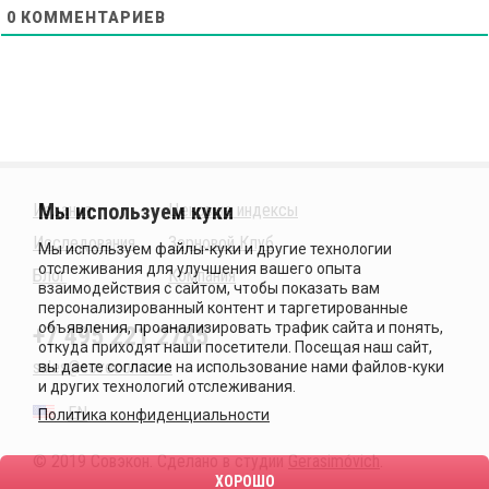
0
КОММЕНТАРИЕВ
Издания
Ценовые индексы
Исследования
Зерновой Клуб
Блог
Компания
+7 495 221 2785
sales@sovecon.com
EN
Политика конфиденциальности
© 2019 Совэкон. Сделано в студии
Gerasimóvich
.