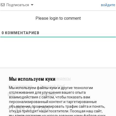
Подписаться
войдите
Please login to comment
0
КОММЕНТАРИЕВ
Издания
Ценовые индексы
Исследования
Зерновой Клуб
Блог
Компания
+7 495 221 2785
sales@sovecon.com