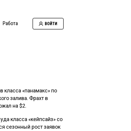
Работа
ВОЙТИ
в класса «панамакс» по
ого залива. Фрахт в
жал на $2.
суда класса «кейпсайз» со
ся сезонный рост заявок