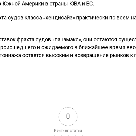
из Южной Америки в страны ЮВА и ЕС.
хта судов класса «хендисайз» практически по всем 
ставок фрахта судов «панамакс», они остаются суще
происшедшего и ожидаемого в ближайшее время вво
тоннажа остается высоким и возвращение рынков к 
0
Рейтинг статьи