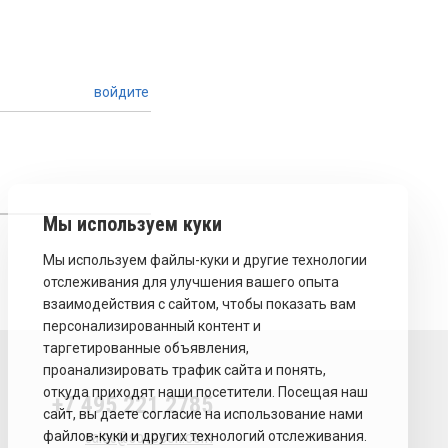
войдите
+7 495 221 2785
sales@sovecon.com