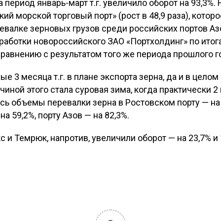
за период январь-март т.г. увеличило оборот на 93,3
й морской торговый порт» (рост в 48,9 раза), которое 
ревалке зерновых грузов среди российских портов А
работки новороссийского ЗАО «Портхолдинг» по итога
 сравнению с результатом того же периода прошлого г
е 3 месяца т.г. в плане экспорта зерна, да и в целом
иной этого стала суровая зима, когда практически 2
ь объемы перевалки зерна в Ростовском порту — на 
а 59,2%, порту Азов — на 82,3%.
 и Темрюк, напротив, увеличили оборот — на 23,7% и 