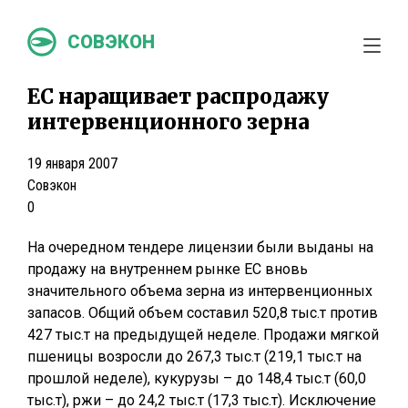
СОВЭКОН
ЕС наращивает распродажу
интервенционного зерна
19 января 2007
Совэкон
0
На очередном тендере лицензии были выданы на
продажу на внутреннем рынке ЕС вновь
значительного объема зерна из интервенционных
запасов. Общий объем составил 520,8 тыс.т против
427 тыс.т на предыдущей неделе. Продажи мягкой
пшеницы возросли до 267,3 тыс.т (219,1 тыс.т на
прошлой неделе), кукурузы – до 148,4 тыс.т (60,0
тыс.т), ржи – до 24,2 тыс.т (17,3 тыс.т). Исключение