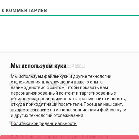
0
КОММЕНТАРИЕВ
Издания
Ценовые индексы
Исследования
Зерновой Клуб
Блог
Компания
+7 495 221 2785
sales@sovecon.com
EN
Политика конфиденциальности
© 2019 Совэкон. Сделано в студии
Gerasimóvich
.