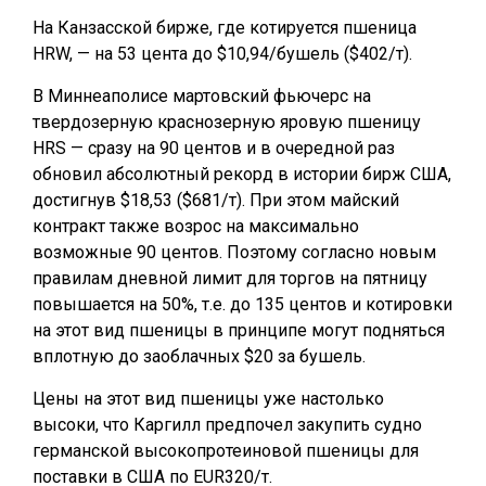
На Канзасской бирже, где котируется пшеница
HRW, — на 53 цента до $10,94/бушель ($402/т).
В Миннеаполисе мартовский фьючерс на
твердозерную краснозерную яровую пшеницу
HRS — сразу на 90 центов и в очередной раз
обновил абсолютный рекорд в истории бирж США,
достигнув $18,53 ($681/т). При этом майский
контракт также возрос на максимально
возможные 90 центов. Поэтому согласно новым
правилам дневной лимит для торгов на пятницу
повышается на 50%, т.е. до 135 центов и котировки
на этот вид пшеницы в принципе могут подняться
вплотную до заоблачных $20 за бушель.
Цены на этот вид пшеницы уже настолько
высоки, что Каргилл предпочел закупить судно
германской высокопротеиновой пшеницы для
поставки в США по EUR320/т.