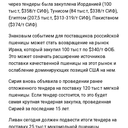
через тендеры была закуплена Иорданией (100
тыс.т, $358/т СИФ), Тунисом (84 тыс.т, $338/т СИФ),
Египтом (207,5 тыс.т, $313-319/т СИФ), Пакистаном
($374/т СИФ).
Знаковым событием для поставщиков российской
пшеницы может стать возвращение на рынок
Ирака, который закупил 100 тыс.т по $340/т ФОБ.
Это может означать расширение источников
поставки качественной пшеницы на этот рынок и
ослабление доминирующих позиций США на нем.
Сирия вновь объявила о проведении ранее
отложенного тендера на поставку 120 тыс.т мягкой
пшеницы. Если тендер состоится, то это будет
самая крупная тендерная закупка, проведенная
Сирией за последние 15 лет.
Ливан сегодня должен подвести итоги тендера на
поставку 25 тыс.т мукомольной пшеницы.