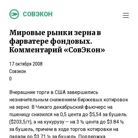
СОВЭКОН
Мировые рынки зерна в
фарватере фондовых.
Комментарий «СовЭкон»
17 октября 2008
Совэкон
0
Вчерашние торги в США завершились
незначительным снижением биржевых котировок
на зерно. В Чикаго декабрьский фьючерс на
пшеницу снизился на 0,5 цента до $5,54 за бушель
($203,5/т), а на кукурузу – на 3 ½ цента до $3.84 ½
за бушель, причем в ходе торгов котировки на
падали до $3.71 ½ за бушель. Поддержка