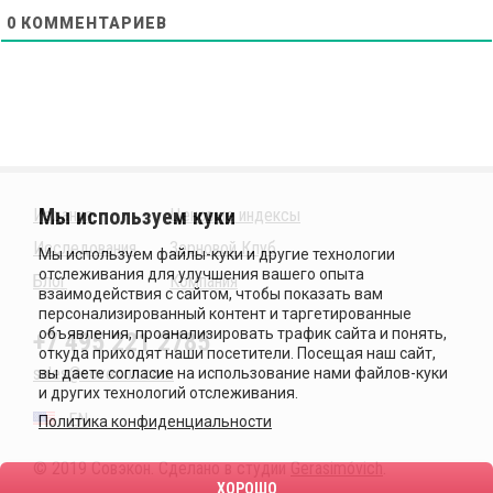
0
КОММЕНТАРИЕВ
Издания
Ценовые индексы
Исследования
Зерновой Клуб
Блог
Компания
+7 495 221 2785
sales@sovecon.com
EN
Политика конфиденциальности
© 2019 Совэкон. Сделано в студии
Gerasimóvich
.