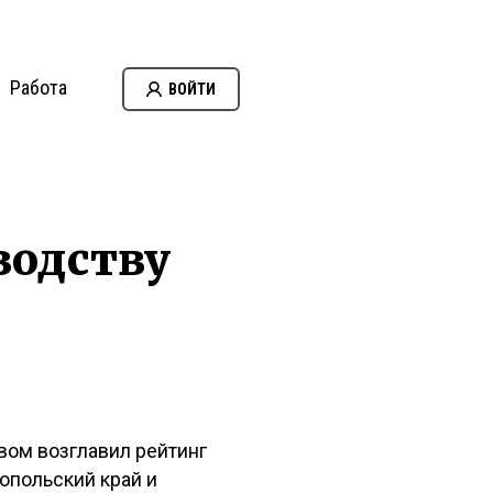
Работа
ВОЙТИ
водству
вом возглавил рейтинг
ропольский край и