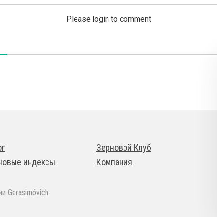
Please login to comment
ог
Зерновой Клуб
новые индексы
Компания
дии
Gerasimóvich
.