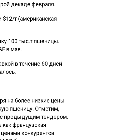
орой декаде февраля.
и $12/т (американская
ку 100 тыс.т пшеницы.
F в мае.
авкой в течение 60 дней
алось.
тря на более низкие цены
кую пшеницу. Отметим,
 с предыдущим тендером.
 как французская
у ценами конкурентов