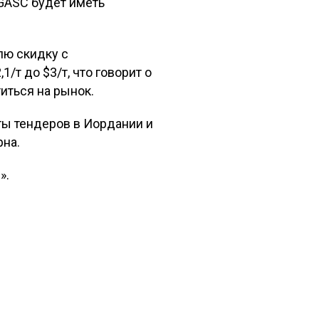
GASC будет иметь
лю скидку с
/т до $3/т, что говорит о
иться на рынок.
ы тендеров в Иордании и
рна.
».