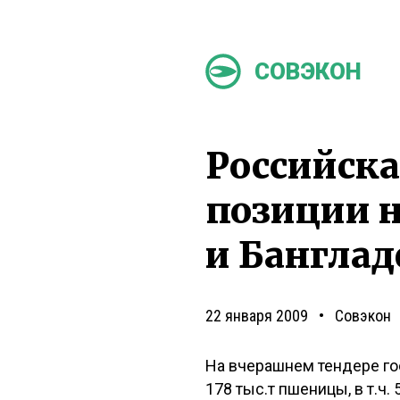
СОВЭКОН
Российска
позиции н
и Бангла
22 января 2009
Совэкон
На вчерашнем тендере го
178 тыс.т пшеницы, в т.ч.