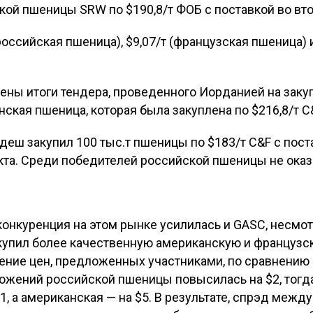
кой пшеницы SRW по $190,8/т ФОБ с поставкой во вт
(российская пшеница), $9,07/т (французская пшеница) 
ены итоги тендера, проведенного Иорданией на закуп
ская пшеница, которая была закуплена по $216,8/т C&
деш закупил 100 тыс.т пшеницы по $183/т C&F с пост
кта. Среди победителей российской пшеницы не оказ
 конкуренция на этом рынке усилилась и GASC, несмо
икупил более качественную американскую и французс
ение цен, предложенных участниками, по сравнению
ожений российской пшеницы повысилась на $2, тогда
, а американская — на $5. В результате, спрэд межд