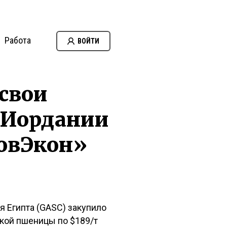
Работа
ВОЙТИ
свои
, Иордании
овЭкон»
я Египта (GASC) закупило
зской пшеницы по $189/т