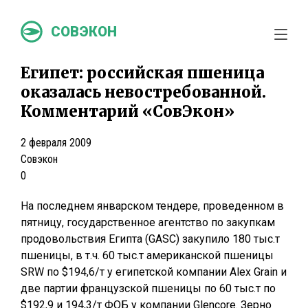
СОВЭКОН
Египет: российская пшеница
оказалась невостребованной.
Комментарий «СовЭкон»
2 февраля 2009
Совэкон
0
На последнем январском тендере, проведенном в
пятницу, государственное агентство по закупкам
продовольствия Египта (GASC) закупило 180 тыс.т
пшеницы, в т.ч. 60 тыс.т американской пшеницы
SRW по $194,6/т у египетской компании Alex Grain и
две партии французской пшеницы по 60 тыс.т по
$192,9 и 194,3/т ФОБ у компании Glencore. Зерно