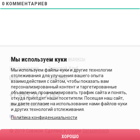
0
КОММЕНТАРИЕВ
Издания
Ценовые индексы
Исследования
Зерновой Клуб
Блог
Компания
+7 495 221 2785
sales@sovecon.com
EN
Политика конфиденциальности
© 2019 Совэкон. Сделано в студии
Gerasimóvich
.